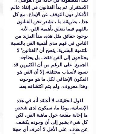
تلك المصقولة في حالة من الفوضى ، 
الاستقرار. ثم بدأ الفنانون في إنقاذ عالم 
الأفكار دون التوقف عن الإبداع. مع كل 
هذا ، بطريقة ما ، نشعر نحن الفنانون 
بالفهم فيما يتعلق بأهمية الفن، لأنه 
بوجود حقائق مثل هذه، يبدأ المزيد من 
الناس في فهم مدى أهمية الفن بالنسبة 
للتنمية البشرية. يتضح أن "الفنانين" لا 
يحتاجون إلى الفن فقط، بل يحتاجه 
الجميع. على الرغم من أن الكثيرين قد 
نسوه لأسباب مختلفة، إلا أن الفن هو 
المكون الإضافي لكل ما هو موجود، 
وهذا معروف، ولم يتم اكتشافه بعد.
   لقول الحقيقة، لا أعتقد أنه في هذه 
الإنسانية، يومًا ما، سيكون لدى شخص 
ما إجابة مقنعة حول ماهية الفن، لكن 
كل شيء يشير إلى أن وجوده يكشف 
عن هدف. على الأقل لا أعرف أي حجة 