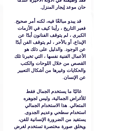
فقد وظيفته في الآونة الأخيرة عندما 
حان موعد إيجار المنزل.
   قد يبدو مبالغًا فيه، لكنه أمر صحيح. 
فعبر التاريخ ، رأينا كيف في الأزمات 
الكبرى ، لم يتوقف الفنانون أبدًا عن 
الإبداع، أو بالأحر ، لم يتوقف الفن أبدًا 
عن الوجود. والدليل على ذلك هو 
الأعمال الفنية نفسها ، التي تخبرنا تلك 
القصص من خلال اللوحات والكتب 
والحكايات وغيرها من أشكال التعبير 
عن الإنسان.
   غالبًا ما يستخدم الجمال فقط 
للأغراض الجمالية، وليس لجوهره 
المتعالي. هذا الاستخدام الجمالي 
استخدام سطحي وعديم الجدوى. 
يستفيد من الضرورة الإنسانية للفن، 
ويخلق صورة مختصرة تستخدم لغرض 