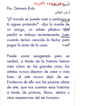
**يوجد ترجمة بالعربية
الصور النمطية
Por: Damaris Rubi
أديان العالم
"¡El mundo se puede caer a pedazos y 
االشعر
tú sigues pintando!" - dijo la madre de 
أبحاث
un amigo, un artista plástico que 
perdió su trabajo recientemente, justo 
سياسة
cuando tenían vencida la fecha para 
الهوية
pagar la renta de la casa.
Puede sonar exagerado pero es 
verdad, a través de la historia hemos 
visto cómo en las grandes crisis, los 
artistas nunca dejaron de crear o más 
bien, el arte nunca dejó de ser. 
Evidencia de ello son las propias obras 
de arte, que nos cuentan esas historias 
a través de pinturas, libros, relatos y 
otras expresiones del ser humano.