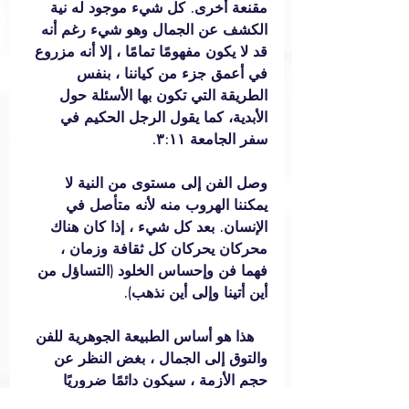
مقنعة أخرى. كل شيء موجود له نية 
الكشف عن الجمال وهو شيء رغم أنه 
قد لا يكون مفهومًا تمامًا ، إلا أنه مزروع 
في أعمق جزء من كياننا ، بنفس 
الطريقة التي تكون بها الأسئلة حول 
الأبدية، كما يقول الرجل الحكيم في 
سفر الجامعة ٣:١١.
وصل الفن إلى مستوى من النية لا 
يمكننا الهروب منه لأنه متأصل في 
الإنسان. بعد كل شيء ، إذا كان هناك 
محركان يحركان كل ثقافة وزمان ، 
فهما فن وإحساس الخلود (التساؤل من 
أين أتينا وإلى أين نذهب).
   هذا هو أساس الطبيعة الجوهرية للفن 
والتوق إلى الجمال ، بغض النظر عن 
حجم الأزمة ، سيكون دائمًا ضروريًا 
للحياة. قال دوستويفسكي إن "الجمال 