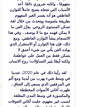
مفهومًا ، ولكنه ضروري دائمًا. أحد 
الأسباب التي تجعله يصبح عاملاً للتوازن 
العاطفي هو أنه يفسر الغير المفهوم 
بطريقة ملموسة ويتحدث من خلال لغة 
تسكن المستوى الروحي. يعزّز الفن ما 
لا يمكن فهمه مع ما لا يوصف ، وفي هذا 
الانسجام ينشأ التوازن العاطفي. ومع 
ذلك، فإن هذا التوازن أو الاستقرار الذي 
يولده الفن يأتي من شيء أعمق لا 
يتمكن فقط من العمل على عواطفنا، 
ولكنه أيضًا يثير التساؤلات؛ روح الانسان.
   لقد رأينا ذلك في عام 2020، عندما 
في وسط شيء يهرب من أيدينا ومع ألم 
في المرفقين الذي يسعى إلى العناق ، 
ظهرت أغاني الأصوات المخططة 
والمكسورة في وسط المدن المغلقة. 
لسبب غير مفهوم، جلبت أغاني الجوقات 