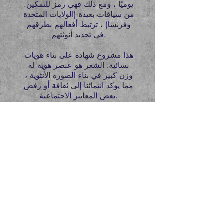
يوميًا ، ومع ذلك فهي رمز للتمكين.
من سياقات بعيدة (الولايات المتحدة
وفرنسا) ، ترتبط أفعالهم بطرقهم
في تحديد أنوثتهم.
هذا مشروع شهادة على بناء هويات
نسائية. الشعر هو عنصر هوية له
وزن كبير في بناء الصورة الأنثوية ،
مما يؤكد انتمائنا إلى ثقافة أو رفض
بعض المعايير الاجتماعية.
جزء كبير من هويتنا الأنثوية يظهر
على الشعر. نحن نهتم به أو نتجاوزه
كدلالة على الانتماء أو الرفض أو
المقاومة. ربما يكون الشعر هو الجزء
الأكبر من جسدنا ، وهو إسقاط من
نحن. وهكذا ، فإن القرارات التي
نتخذها بشأن مظهر شعرنا تصبح فعلًا
سياسيًا نعيشه من تجربتنا الخاصة
بالمرأة.