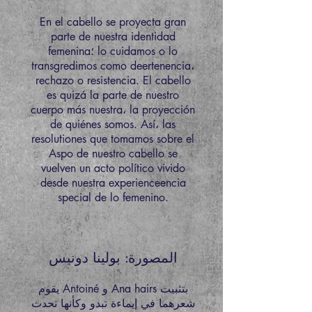
En el cabello se proyecta gran
parte de nuestra identidad
femenina؛ lo cuidamos o lo
transgredimos como deertenencia،
rechazo o resistencia. El cabello
es quizá la parte de nuestro
cuerpo más nuestra، la proyección
de quiénes somos. Así، las
resolutiones que tomamos sobre el
Aspo de nuestro cabello se
vuelven un acto político vivido
desde nuestra experienceencia
special de lo femenino.
المصورة: بولينا دونيس
يقوم Antoiné و Ana hairs بتثبيت
شعرهما في إيماءة تبدو وكأنها تحدث