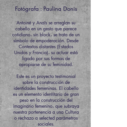
Fotógrafa : Paulina Donis
Antoiné y Anaïs se arreglan su
cabello en un gesto que parece
cotidiano، sin block، se trata de un
símbolo de empoderación. Desde
Contextos distantes (Estados
Unidos y Francia)، su actuar está
ligado por sus formas de
apropiarse de su feminidad.
Este es un proyecto testimonial
sobre la construcción de
identidades femeninas. El cabello
es un elemento identitario de gran
peso en la construcción del
imaginario femenino، que subraya
nuestra portenencia a una Cultura
o rechazo a selected parámetros
sociales.